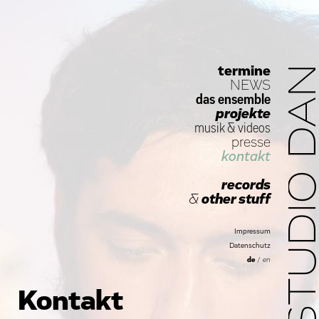
termine
STUDIO D
NEWS
das ensemble
projekte
musik
&
videos
presse
kontakt
records
&
other stuff
Impressum
Datenschutz
de
/
en
Kontakt