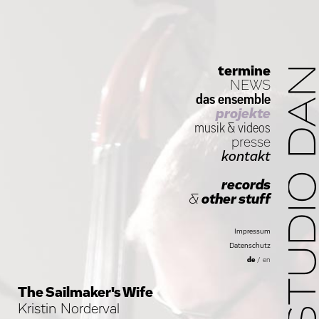
termine
STUDIO D
NEWS
das ensemble
projekte
musik
&
videos
presse
kontakt
records
&
other stuff
Impressum
Datenschutz
de
/
en
The Sailmaker's Wife
Kristin Norderval