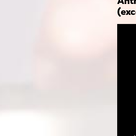
Anth
(exc