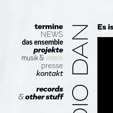
termine
STUDIO DAN
Es i
NEWS
das ensemble
projekte
musik
&
videos
presse
kontakt
records
&
other stuff