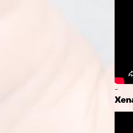
-
Xen