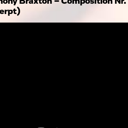
ony Braxton – Composition Nr.
erpt)