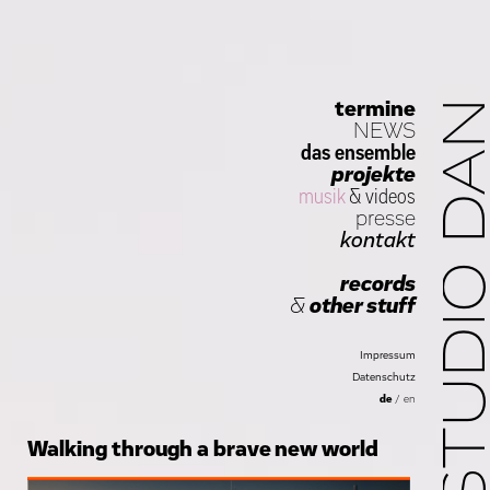
termine
STUDIO D
NEWS
das ensemble
projekte
musik
&
videos
presse
kontakt
records
&
other stuff
Impressum
Datenschutz
de
/
en
Walking through a brave new world