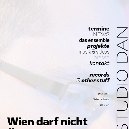
termine
STUDIO D
NEWS
das ensemble
projekte
musik
&
videos
presse
kontakt
records
&
other stuff
Impressum
Datenschutz
de
/
en
Wien darf nicht