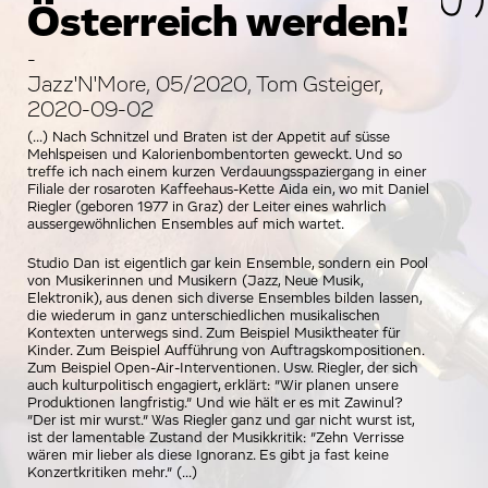
Österreich werden!
-
Jazz'N'More, 05/2020, Tom Gsteiger,
2020-09-02
(...) Nach Schnitzel und Braten ist der Appetit auf süsse
Mehlspeisen und Kalorienbombentorten geweckt. Und so
treffe ich nach einem kurzen Verdauungsspaziergang in einer
Filiale der rosaroten Kaffeehaus-Kette Aida ein, wo mit Daniel
Riegler (geboren 1977 in Graz) der Leiter eines wahrlich
aussergewöhnlichen Ensembles auf mich wartet.
Studio Dan ist eigentlich gar kein Ensemble, sondern ein Pool
von Musikerinnen und Musikern (Jazz, Neue Musik,
Elektronik), aus denen sich diverse Ensembles bilden lassen,
die wiederum in ganz unterschiedlichen musikalischen
Kontexten unterwegs sind. Zum Beispiel Musiktheater für
Kinder. Zum Beispiel Aufführung von Auftragskompositionen.
Zum Beispiel Open-Air-Interventionen. Usw. Riegler, der sich
auch kulturpolitisch engagiert, erklärt: ”Wir planen unsere
Produktionen langfristig.” Und wie hält er es mit Zawinul?
”Der ist mir wurst.” Was Riegler ganz und gar nicht wurst ist,
ist der lamentable Zustand der Musikkritik: ”Zehn Verrisse
wären mir lieber als diese Ignoranz. Es gibt ja fast keine
Konzertkritiken mehr.” (...)