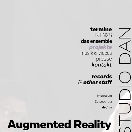
termine
STUDIO D
NEWS
das ensemble
projekte
musik
&
videos
presse
kontakt
records
&
other stuff
Impressum
Datenschutz
de
/
en
Augmented Reality