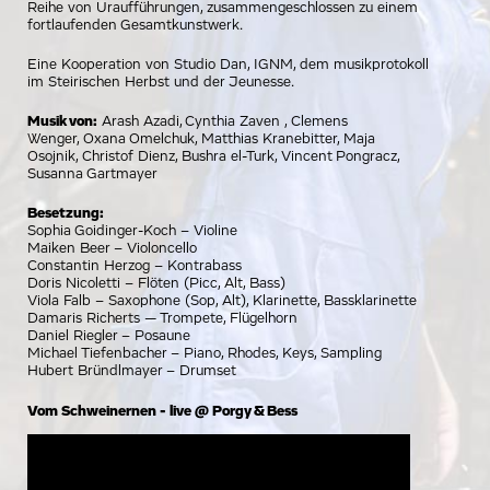
Reihe von Uraufführungen, zusammengeschlossen zu einem
fortlaufenden Gesamtkunstwerk.
Eine Kooperation von Studio Dan, IGNM, dem musikprotokoll
im Steirischen Herbst und der Jeunesse.
Musik von:
Arash Azadi, Cynthia Zaven , Clemens
Wenger, Oxana Omelchuk, Matthias Kranebitter, Maja
Osojnik, Christof Dienz, Bushra el-Turk, Vincent Pongracz,
Susanna Gartmayer
Besetzung:
Sophia Goidinger-Koch – Violine
Maiken Beer – Violoncello
Constantin Herzog – Kontrabass
Doris Nicoletti – Flöten (Picc, Alt, Bass)
Viola Falb – Saxophone (Sop, Alt), Klarinette, Bassklarinette
Damaris Richerts — Trompete, Flügelhorn
Daniel Riegler – Posaune
Michael Tiefenbacher – Piano, Rhodes, Keys, Sampling
Hubert Bründlmayer – Drumset
Vom Schweinernen - live @ Porgy & Bess