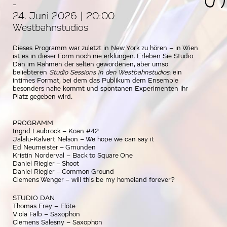
-
24. Juni 2026 | 20:00
Westbahnstudios
Dieses Programm war zuletzt in New York zu hören – in Wien
ist es in dieser Form noch nie erklungen. Erleben Sie Studio
Dan im Rahmen der selten gewordenen, aber umso
beliebteren
Studio Sessions in den Westbahnstudios
: ein
intimes Format, bei dem das Publikum dem Ensemble
besonders nahe kommt und spontanen Experimenten ihr
Platz gegeben wird.
PROGRAMM
Ingrid Laubrock – Koan #42
Jalalu-Kalvert Nelson – We hope we can say it
Ed Neumeister – Gmunden
Kristin Norderval – Back to Square One
Daniel Riegler – Shoot
Daniel Riegler – Common Ground
Clemens Wenger – will this be my homeland forever?
STUDIO DAN
Thomas Frey – Flöte
Viola Falb – Saxophon
Clemens Salesny – Saxophon