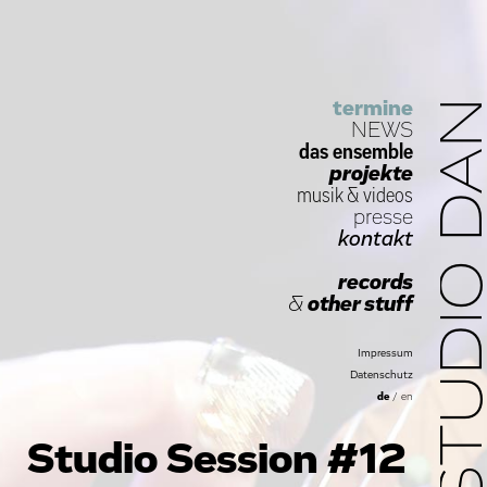
termine
STUDIO D
NEWS
das ensemble
projekte
musik
&
videos
presse
kontakt
records
&
other stuff
Impressum
Datenschutz
de
/
en
Studio Session #12