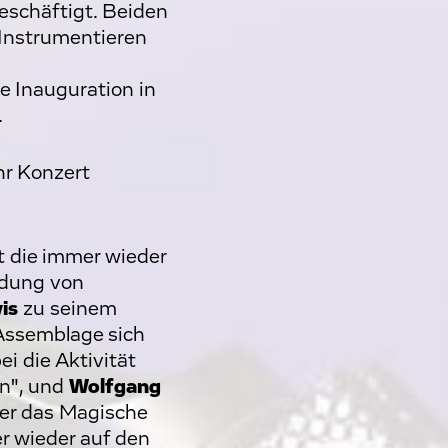
eschäftigt. Beiden
 Instrumentieren
le Inauguration in
.
hr Konzert
 die immer wieder
ndung von
is
zu seinem
 Assemblage sich
i die Aktivität
en", und
Wolfgang
 er das Magische
 wieder auf den