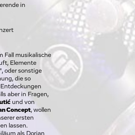
erende in
nzert
 Fall musikalische
uft, Elemente
, oder sonstige
ung, die so
en Entdeckungen
ls aber in Fragen,
utić
und von
an Concept
, wollen
serer ersten
en lassen.
iläum als Dorian