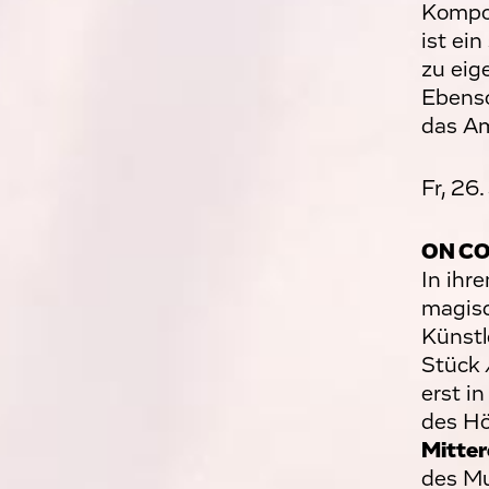
Kompo
ist ei
zu eig
Ebenso
das Am
Fr, 26
ON C
In ih
magisc
Künstl
Stück
erst i
des Hö
Mitter
des Mu