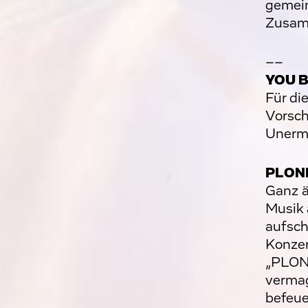
gemein
Zusam
––
YOU B
Für di
Vorsch
Unerme
PLON
Ganz ä
Musik 
aufsch
Konzer
„PLONK
vermag
befeue