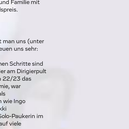
und Familie mit
spreis.
et man uns (unter
euen uns sehr:
n Schritte sind
er am Dirigierpult
on 22/23 das
mie, war
ls
n wie Ingo
kki
Solo-Paukerin im
uf viele