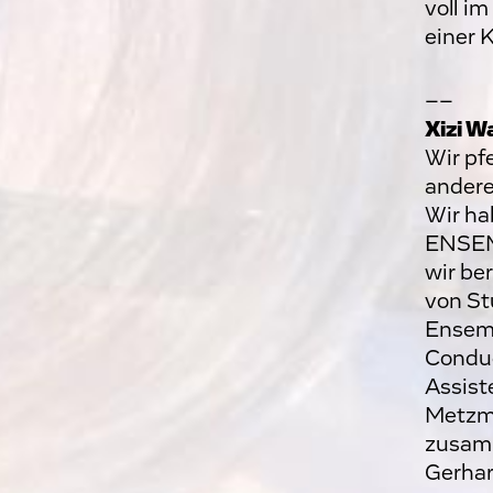
voll i
einer 
––
Xizi W
Wir pf
andere
Wir ha
ENSEM
wir be
von St
Ensemb
Conduc
Assist
Metzma
zusamm
Gerhar