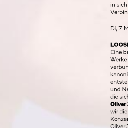
in sic
Verbin
Di, 7.
LOOS
Eine b
Werke 
verbun
kanoni
entste
und Ne
die si
Oliver
wir di
Konzer
Oliver