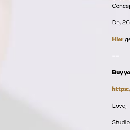
Concep
Do, 26
Hier
ge
––
Buy yo
https:
Love,
Studi