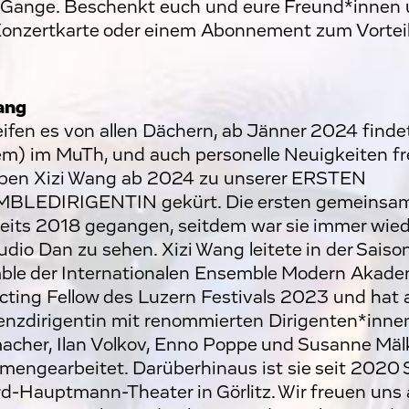
m Gange. Beschenkt euch und eure Freund*innen 
Konzertkarte oder einem Abonnement zum Vorteil
ang
eifen es von allen Dächern, ab Jänner 2024 find
m) im MuTh, und auch personelle Neuigkeiten fr
ben Xizi Wang ab 2024 zu unserer ERSTEN
BLEDIRIGENTIN gekürt. Die ersten gemeinsame
reits 2018 gegangen, seitdem war sie immer wied
udio Dan zu sehen. Xizi Wang leitete in der Sais
le der Internationalen Ensemble Modern Akade
ting Fellow des Luzern Festivals 2023 und hat a
enzdirigentin mit renommierten Dirigenten*inne
cher, Ilan Volkov, Enno Poppe und Susanne Mäl
engearbeitet. Darüberhinaus ist sie seit 2020 
d-Hauptmann-Theater in Görlitz. Wir freuen uns a