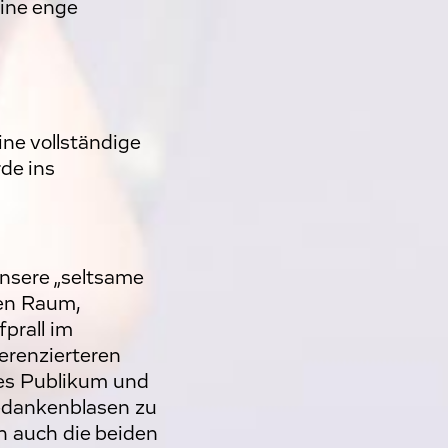
ine enge
ine vollständige
de ins
unsere „seltsame
hen Raum,
fprall im
erenzierteren
ues Publikum und
Gedankenblasen zu
h auch die beiden