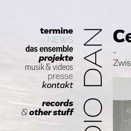
termine
STUDIO DAN
Ce
NEWS
das ensemble
-
projekte
Zwis
musik
&
videos
presse
kontakt
records
&
other stuff