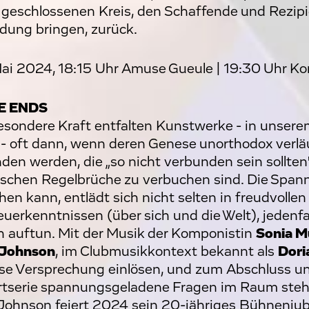
h geschlossenen Kreis, den Schaffende und Rezipi
dung bringen, zurück.
 Mai 2024, 18:15 Uhr Amuse Gueule | 19:30 Uhr Ko
E ENDS
esondere Kraft entfalten Kunstwerke - in unserem
- oft dann, wenn deren Genese unorthodox verlä
den werden, die „so nicht verbunden sein sollten"
schen Regelbrüche zu verbuchen sind. Die Spann
hen kann, entlädt sich nicht selten in freudvoll
uerkenntnissen (über sich und die Welt), jedenfal
ch auftun. Mit der Musik der Komponistin
Sonia M
 Johnson
, im Clubmusikkontext bekannt als
Dori
ese Versprechung einlösen, und zum Abschluss un
tserie spannungsgeladene Fragen im Raum steh
 Johnson feiert 2024 sein 20-jähriges Bühnenjub