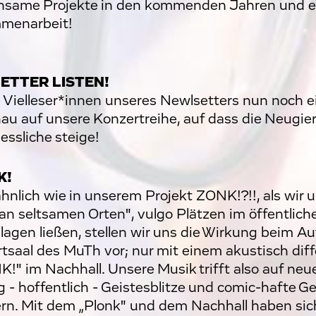
same Projekte in den kommenden Jahren und e
menarbeit!
ETTER LISTEN!
e Vielleser*innen unseres Newlsetters nun noch e
au auf unsere Konzertreihe, auf dass die Neugier
ssliche steige!
K!
hnlich wie in unserem Projekt ZONK!?!!, als wir 
an seltsamen Orten", vulgo Plätzen im öffentlic
lagen ließen, stellen wir uns die Wirkung beim Au
tsaal des MuTh vor; nur mit einem akustisch diff
!" im Nachhall. Unsere Musik trifft also auf ne
 - hoffentlich - Geistesblitze und comic-hafte 
rn. Mit dem „Plonk" und dem Nachhall haben sic