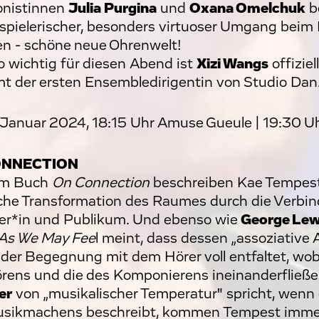
nistinnen
Julia Purgina
und
Oxana Omelchuk
b
n spielerischer, besonders virtuoser Umgang beim
en - schöne neue Ohrenwelt!
 wichtig für diesen Abend ist
Xizi Wangs
offiziel
t der ersten Ensembledirigentin von Studio Dan
. Januar 2024, 18:15 Uhr Amuse Gueule | 19:30 U
ONNECTION
rem Buch
On Connection
beschreiben Kae Tempest
he Transformation des Raumes durch die Verbi
er*in und Publikum. Und ebenso wie
George Lew
As We May Fee
l meint, dass dessen „assoziative
n der Begegnung mit dem Hörer voll entfaltet, wobe
rens und die des Komponierens ineinanderfließ
er
von „musikalischer Temperatur" spricht, wenn
sikmachens beschreibt, kommen Tempest immer