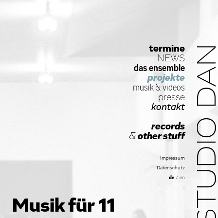
termine
STUDIO D
NEWS
das ensemble
projekte
musik
&
videos
presse
kontakt
records
&
other stuff
Impressum
Datenschutz
de
/
en
Musik für 11