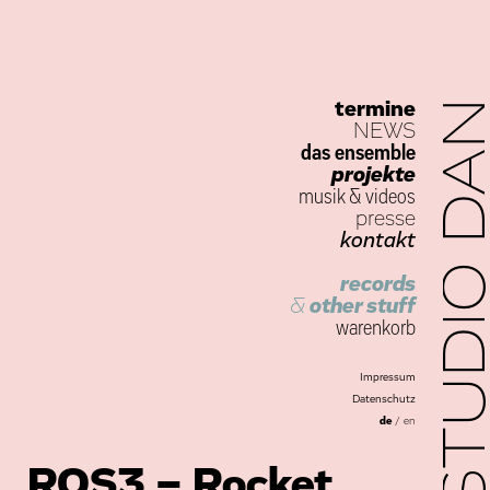
termine
STUDIO D
NEWS
das ensemble
projekte
musik
&
videos
presse
kontakt
records
&
other stuff
warenkorb
Impressum
Datenschutz
de
/
en
ROS3 – Rocket