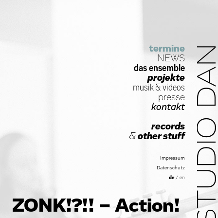
termine
STUDIO D
NEWS
das ensemble
projekte
musik
&
videos
presse
kontakt
records
&
other stuff
Impressum
Datenschutz
de
/
en
ZONK!?!! – Action!