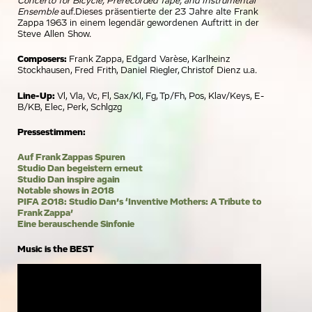
Concerto for Bicycle, Prerecorded Tape, and Instrumental
Ensemble
auf.Dieses präsentierte der 23 Jahre alte Frank
Zappa 1963 in einem legendär gewordenen Auftritt in der
Steve Allen Show.
Composers:
Frank Zappa, Edgard Varèse, Karlheinz
Stockhausen, Fred Frith, Daniel Riegler, Christof Dienz u.a.
Line-Up:
Vl, Vla, Vc, Fl, Sax/Kl, Fg, Tp/Fh, Pos, Klav/Keys, E-
B/KB, Elec, Perk, Schlgzg
Pressestimmen:
Auf Frank Zappas Spuren
Studio Dan begeistern erneut
Studio Dan inspire again
Notable shows in 2018
PIFA 2018: Studio Dan’s ‘Inventive Mothers: A Tribute to
Frank Zappa’
Eine berauschende Sinfonie
Music is the BEST