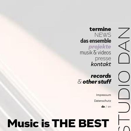
termine
STUDIO D
NEWS
das ensemble
projekte
musik
&
videos
presse
kontakt
records
&
other stuff
Impressum
Datenschutz
de
/
en
Music is THE BEST