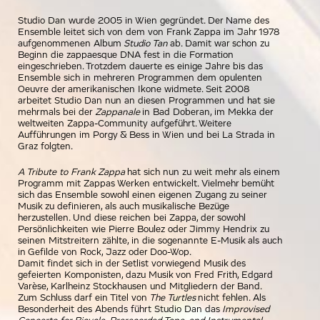
Studio Dan wurde 2005 in Wien gegründet. Der Name des
Ensemble leitet sich von dem von Frank Zappa im Jahr 1978
aufgenommenen Album
Studio Tan
ab. Damit war schon zu
Beginn die zappaesque DNA fest in die Formation
eingeschrieben. Trotzdem dauerte es einige Jahre bis das
Ensemble sich in mehreren Programmen dem opulenten
Oeuvre der amerikanischen Ikone widmete. Seit 2008
arbeitet Studio Dan nun an diesen Programmen und hat sie
mehrmals bei der
Zappanale
in Bad Doberan, im Mekka der
weltweiten Zappa-Community aufgeführt. Weitere
Aufführungen im Porgy & Bess in Wien und bei La Strada in
Graz folgten.
A Tribute to Frank Zappa
hat sich nun zu weit mehr als einem
Programm mit Zappas Werken entwickelt. Vielmehr bemüht
sich das Ensemble sowohl einen eigenen Zugang zu seiner
Musik zu definieren, als auch musikalische Bezüge
herzustellen. Und diese reichen bei Zappa, der sowohl
Persönlichkeiten wie Pierre Boulez oder Jimmy Hendrix zu
seinen Mitstreitern zählte, in die sogenannte E-Musik als auch
in Gefilde von Rock, Jazz oder Doo-Wop.
Damit findet sich in der Setlist vorwiegend Musik des
gefeierten Komponisten, dazu Musik von Fred Frith, Edgard
Varèse, Karlheinz Stockhausen und Mitgliedern der Band.
Zum Schluss darf ein Titel von
The Turtles
nicht fehlen. Als
Besonderheit des Abends führt Studio Dan das
Improvised